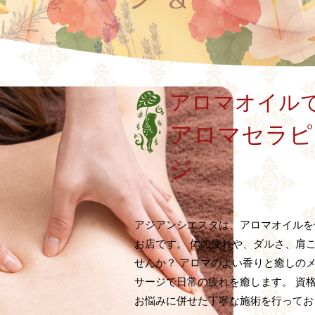
アロマオイル
アロマセラピ
ジ
アジアンシエスタは、アロマオイルを
お店です。 体の疲れや、ダルさ、肩
せんか？ アロマのよい香りと癒しの
サージで日常の疲れを癒します。 資
お悩みに併せた丁寧な施術を行ってお