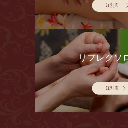
江別店
リフレクソ
江別店