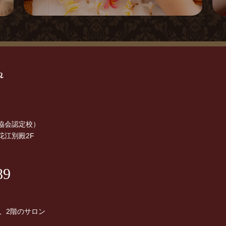
a
協会認定校）
花江別殿2F
89
、2階のサロン