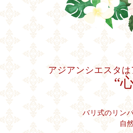
アジアンシエスタは
“
バリ式のリン
自